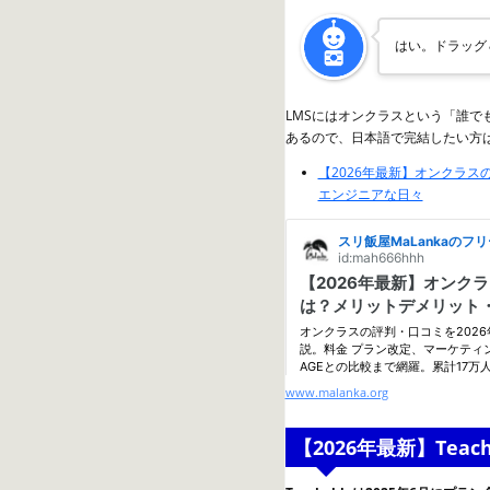
Teac
Teachab
要でコース・
Teacha
のLMSプラ