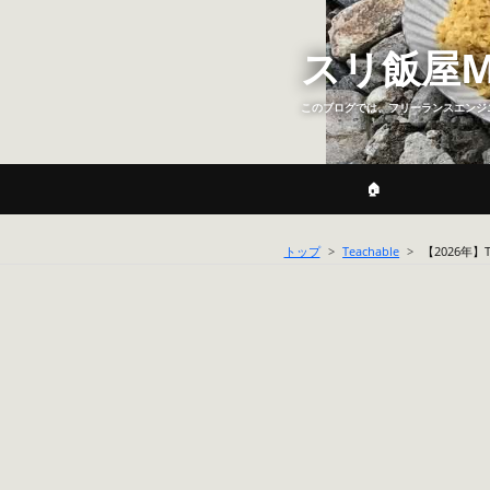
ス
このブログで
トップ
>
Tea